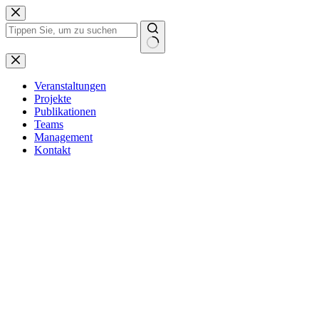
Zum
Inhalt
springen
Keine
Ergebnisse
Veranstaltungen
Projekte
Publikationen
Teams
Management
Kontakt